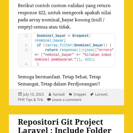
Berikut contoh custom validasi yang return
response 422, untuk mengecek apakah nilai
pada array nominal_bayar kosong (null /
empty) semua atau tidak.
$nominal_bayar
 = 
$request
-
>
nominal_bayar
;
if
(
!
array_filter
(
$nominal_bayar
))
{
return
response
()
->
json
([
"errors"
=
>
[
"nominal_bayar"
 =
>
"Silakan input 
nominal pembayaran."
]]
, 
422
)
;
}
Semoga bermanfaat. Tetap Sehat, Tetap
Semangat, Tetap dalam Perdjoeangan!!
Posted
Author
Categories
Tags
July 10, 2023
hartadi
Snippet
Laravel
,
on
on Cara Return Response 422 (U
PHP
,
Tips & Trik
Leave a comment
Repositori Git Project
Laravel : Include Folder