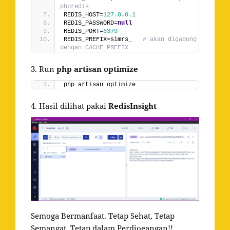
phpredis
REDIS_HOST=
127.0
.
0.1
REDIS_PASSWORD=
null
REDIS_PORT=
6379
REDIS_PREFIX=simrs_   
# akan digabung 
dengan CACHE_PREFIX
3. Run
php artisan optimize
php artisan optimize
4. Hasil dilihat pakai
RedisInsight
Semoga Bermanfaat. Tetap Sehat, Tetap
Semangat, Tetap dalam Perdjoeangan!!