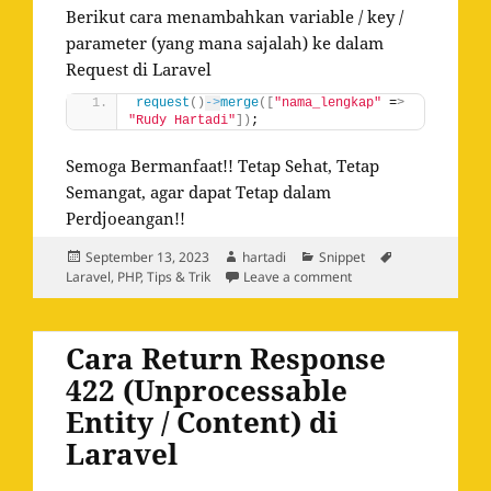
Berikut cara menambahkan variable / key /
parameter (yang mana sajalah) ke dalam
Request di Laravel
request
()
->
merge
([
"nama_lengkap"
 =
>
"Rudy Hartadi"
])
;
Semoga Bermanfaat!! Tetap Sehat, Tetap
Semangat, agar dapat Tetap dalam
Perdjoeangan!!
Posted
Author
Categories
Tags
September 13, 2023
hartadi
Snippet
on
on Cara Menambah Vari
Laravel
,
PHP
,
Tips & Trik
Leave a comment
Cara Return Response
422 (Unprocessable
Entity / Content) di
Laravel