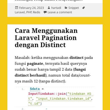
Posted
Author
Categories
Tags
February 24, 2023
hartadi
Snippet
on
on Cara Setting Redis untu
Laravel
,
PHP
,
Redis
Leave a comment
Cara Menggunakan
Laravel Pagination
dengan Distinct
Masalah: ketika menggunakan
distinct
pada
fungsi
paginate
, ternyata hasil querynya
sudah benar hanya tampil 2 data (
fungsi
distinct berhasil
), namun total data/count-
nya masih 12 (tanpa distinct).
$data
 = 
InputTindakan::join
(
"tindakan AS 
t"
, 
"input_tindakan.tindakan_id"
, 
"t.id"
)
-