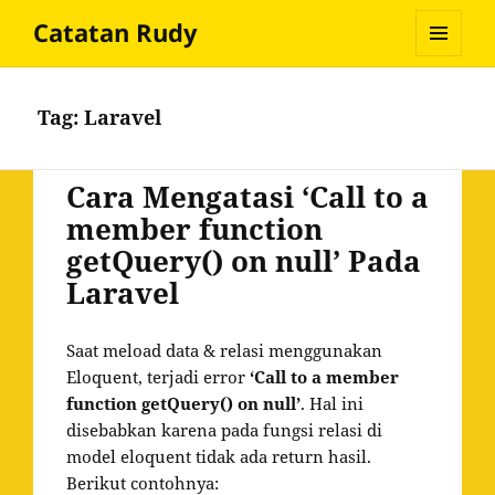
Catatan Rudy
MENU
AND
WIDGETS
Tag:
Laravel
Cara Mengatasi ‘Call to a
member function
getQuery() on null’ Pada
Laravel
Saat meload data & relasi menggunakan
Eloquent, terjadi error
‘Call to a member
function getQuery() on null’
. Hal ini
disebabkan karena pada fungsi relasi di
model eloquent tidak ada return hasil.
Berikut contohnya: