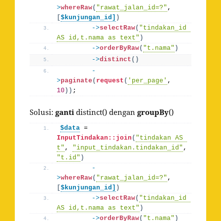
>
whereRaw
(
"rawat_jalan_id=?"
, 
[
$kunjungan_id]
)
->
selectRaw
(
"tindakan_id 
AS id,t.nama as text"
)
->
orderByRaw
(
"t.nama"
)
->
distinct
()
-
>
paginate
(
request
(
'per_page'
, 
10
))
;
Solusi:
ganti
distinct() dengan
groupBy
()
$data
 = 
InputTindakan::join
(
"tindakan AS 
t"
, 
"input_tindakan.tindakan_id"
, 
"t.id"
)
-
>
whereRaw
(
"rawat_jalan_id=?"
, 
[
$kunjungan_id]
)
->
selectRaw
(
"tindakan_id 
AS id,t.nama as text"
)
->
orderByRaw
(
"t.nama"
)