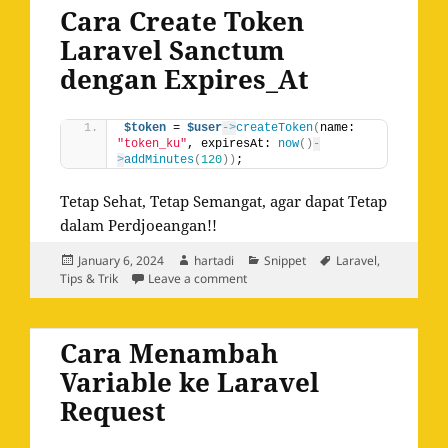
Cara Create Token
Laravel Sanctum
dengan Expires_At
$token
 = 
$user
->
createToken
(
name: 
"token_ku"
, expiresAt: 
now
()
-
>
addMinutes
(
120
))
;
Tetap Sehat, Tetap Semangat, agar dapat Tetap
dalam Perdjoeangan!!
Posted
Author
Categories
Tags
January 6, 2024
hartadi
Snippet
Laravel
,
on
on Cara Create Token Laravel Sanc
Tips & Trik
Leave a comment
Cara Menambah
Variable ke Laravel
Request