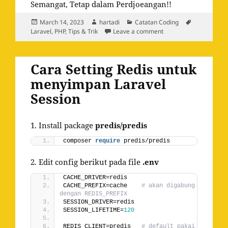
Semangat, Tetap dalam Perdjoeangan!!
Posted
Author
Categories
Tags
March 14, 2023
hartadi
Catatan Coding
on
on Repositori Git Proje
Laravel
,
PHP
,
Tips & Trik
Leave a comment
Cara Setting Redis untuk
menyimpan Laravel
Session
1. Install package
predis/predis
composer 
require
 predis/predis
2. Edit config berikut pada file
.env
CACHE_DRIVER=redis
CACHE_PREFIX=cache    
# akan digabung 
dengan REDIS_PREFIX
SESSION_DRIVER=redis
SESSION_LIFETIME=
120
REDIS_CLIENT=predis   
# default pakai 