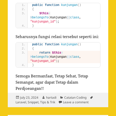
public
function
kunjungan
()
{
$this
-
>
belongsTo
(
Kunjungan
::
class
, 
"kunjungan_id"
)
;
}
Seharusnya fungsi relasi tersebut seperti ini:
public
function
kunjungan
()
{
return
$this
-
>
belongsTo
(
Kunjungan
::
class
, 
"kunjungan_id"
)
;
}
Semoga Bermanfaat, Tetap Sehat, Tetap
Semangat, agar dapat Tetap dalam
Perdjoeangan!!
Posted
Author
Categories
Tags
July 23, 2024
hartadi
Catatan Coding
on
on Cara Mengatasi 
Laravel
,
Snippet
,
Tips & Trik
Leave a comment